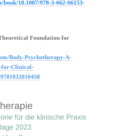
om/book/10.1007/978-3-662-66153-
Theoretical Foundation for
com/Body-Psychotherapy-A-
for-Clinical-
/9781032010458
herapie
rie für die klinische Praxis
flage 2023