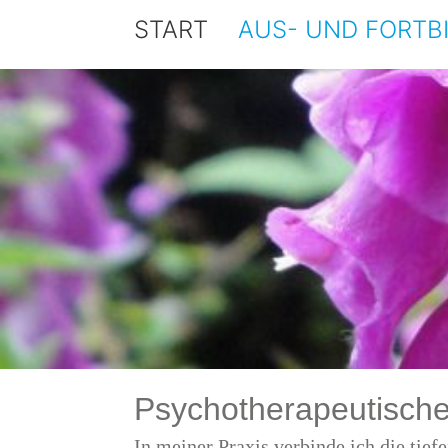
START
AUS- UND FORTB
Psychotherapeutische
In meiner Praxis verbinde ich die tie