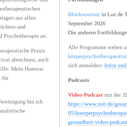
hotherapeutischen
Blockseminar
in Luz de T
mlagen aus allen
September 2026
Süchten und
Die anderen Fortbildunge
d Psychotherapie an.
Alle Programme stehen a
erapeutische Praxis
körperpsychotherapeutis
rivat abrechnen, auch
sich anmelden:
Infos un
hilfe. Mein Honorar
 für
Podcasts
Video-Podcast
mit der Z
Vereinigung bin ich
https://www.zeit.de/gesu
analytische
05/koerperpsychotherapie
gesundheit-video-podcas