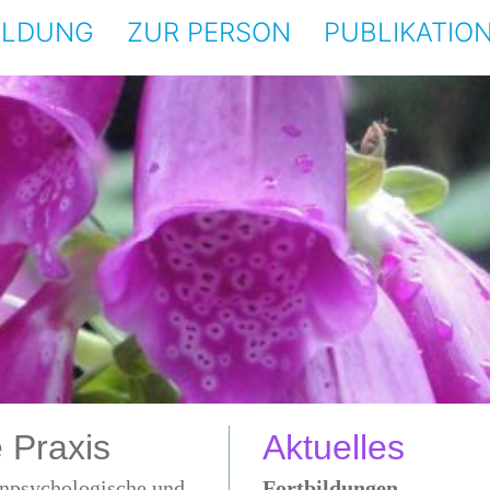
ILDUNG
ZUR PERSON
PUBLIKATIO
 Praxis
Aktuelles
fenpsychologische und
Fortbildungen