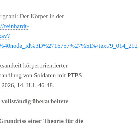
gnani: Der Körper in der
://reinhardt-
xav?
40node_id%3D%2716757%27%5D#/text/9_014_202
ksamkeit körperorientierter
ehandlung von Soldaten mit PTBS.
 2026, 14, H.1, 46-48.
, vollständig überarbeitete
rundriss einer Theorie für die